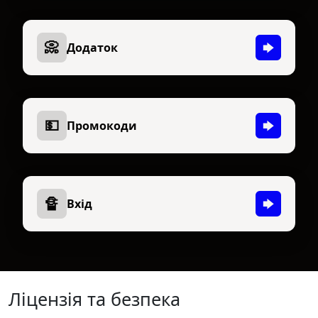
📀
Додаток
💵
Промокоди
🔏
Вхід
Ліцензія та безпека