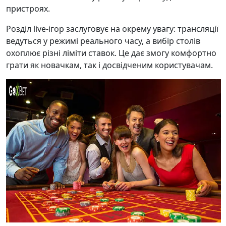
пристроях.
Розділ live-ігор заслуговує на окрему увагу: трансляції
ведуться у режимі реального часу, а вибір столів
охоплює різні ліміти ставок. Це дає змогу комфортно
грати як новачкам, так і досвідченим користувачам.