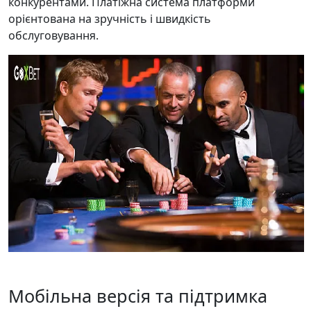
конкурентами. Платіжна система платформи
орієнтована на зручність і швидкість
обслуговування.
Мобільна версія та підтримка